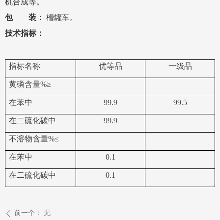
机合成等。
包 装：
槽罐车
。
技术指标：
指标名称
优等品
一级品
黄磷含量
%≥
在苯中
99.9
99.5
在二硫化碳中
99.9
不溶物含量
%
≤
在苯中
0.1
在二硫化碳中
0.1
前一个：
无
ꄴ