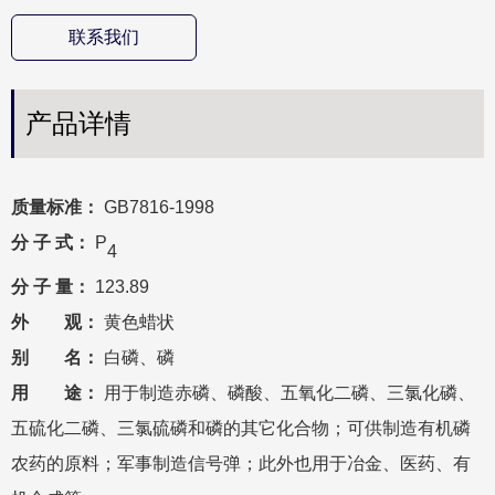
联系我们
产品详情
质量标准：
GB7816-1998
分
子
式：
P
4
分
子
量：
123.89
外 观：
黄色蜡状
别 名：
白磷、磷
用 途：
用于制造赤磷、磷酸、五氧化二磷、三氯化磷、
五硫化二磷、三氯硫磷和磷的其它化合物；可供制造有机磷
农药的原料；军事制造信号弹；此外也用于冶金、医药、有