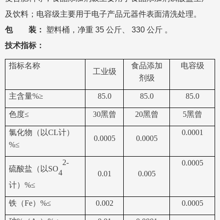
及饮料；电容级主要用于电子产品元器件表面清洗处理
。
包 装：
塑料桶，净重
35
公斤、
330
公斤 。
技术指标：
指标名称
食品添加
电容级
工业级
剂级
主含量
%≥
85.0
85.0
85.0
色度
≤
30
黑曾
20
黑曾
5
黑曾
氯化物（以
CL
计）
0.0001
0.0005
0.0005
%≤
2-
0.0005
硫酸盐（以
SO
4
0.01
0.005
计）
%≤
铁（
Fe
）
%
≤
0.002
0.0005