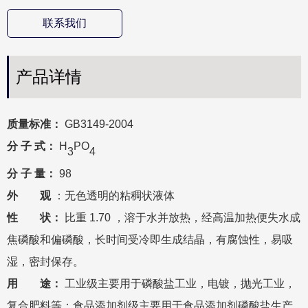
联系我们
产品详情
质量标准：
GB
3149
-
2004
分
子
式：
H
PO
3
4
分
子
量：
98
外 观
：无色透明的粘稠状液体
性 状：
比重
1.70
，溶于水并放热，经高温加热便失水成
焦磷酸和偏磷酸，长时间受冷即生成结晶，有腐蚀性，易吸
湿，密封保存。
用 途：
工业级主
要用于磷酸盐工业，电镀，抛光工业，
复合肥料等
；食品添加剂级主要用于食品添加剂磷酸盐生产