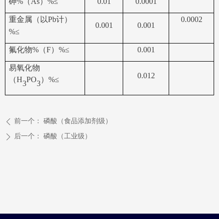
砷
%
（
As
）
%
≤
0.01
0.0001
重金属（以
Pb
计）
0.0002
0.001
0.001
%≤
氟化物
%
（
F
）
%
≤
0.001
易氧化物
0.012
（
H
PO
）
%≤
3
3
前一个：
磷酸（食品添加剂级）
ꄴ
后一个：
磷酸（工业级）
ꄲ